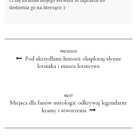
Ci się formuła mojego serwisu to zaprasza do
śledzenia go na bierząco :)
PREVIOUS
Pod skrzydłami historii: eksploruj słynne
lotniska i muzea lotnictwa
NEXT
Miejsca dla fanów mitologii: odkrywaj legendarne
krainy i stworzenia