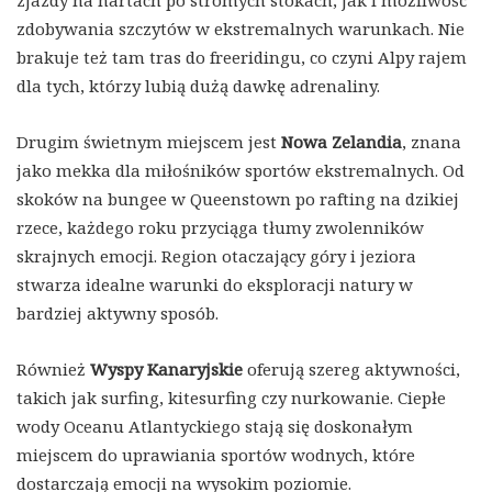
zjazdy na nartach po stromych stokach, jak i możliwość
zdobywania szczytów w ekstremalnych warunkach. Nie
brakuje też tam tras do freeridingu, co czyni Alpy rajem
dla tych, którzy lubią dużą dawkę adrenaliny.
Drugim świetnym miejscem jest
Nowa Zelandia
, znana
jako mekka dla miłośników sportów ekstremalnych. Od
skoków na bungee w Queenstown po rafting na dzikiej
rzece, każdego roku przyciąga tłumy zwolenników
skrajnych emocji. Region otaczający góry i jeziora
stwarza idealne warunki do eksploracji natury w
bardziej aktywny sposób.
Również
Wyspy Kanaryjskie
oferują szereg aktywności,
takich jak surfing, kitesurfing czy nurkowanie. Ciepłe
wody Oceanu Atlantyckiego stają się doskonałym
miejscem do uprawiania sportów wodnych, które
dostarczają emocji na wysokim poziomie.