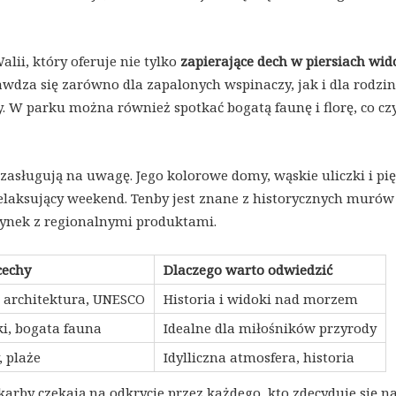
lii, który oferuje nie tylko
zapierające dech w piersiach wid
rawdza się zarówno dla zapalonych wspinaczy, jak i dla rodzin
ry. W parku można również spotkać bogatą faunę i florę, co cz
 zasługują na uwagę. Jego kolorowe domy, wąskie uliczki i pi
 relaksujący weekend. Tenby jest znane z historycznych murów
 rynek z regionalnymi produktami.
cechy
Dlaczego warto odwiedzić
architektura, UNESCO
Historia i widoki nad morzem
i, bogata fauna
Idealne dla miłośników przyrody
 plaże
Idylliczna atmosfera, historia
karby czekają na odkrycie przez każdego, kto zdecyduje się n