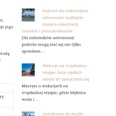
Podróże dla miłośników
astronomii: najlepsze
m.
miejsca obserwacji
je jego
zaćmień i gwiazdozbiorów
Dla miłośników astronomii
podróże mogą stać się nie tylko
sposobem …
yrodą.
e
Wakacje na tropikalnej
wyspie: lista rajskich
miejsc do zanurzenia się
Marzysz o wakacjach na
tropikalnej wyspie, gdzie błękitna
ry
woda i …
Autobusem do Anglii: