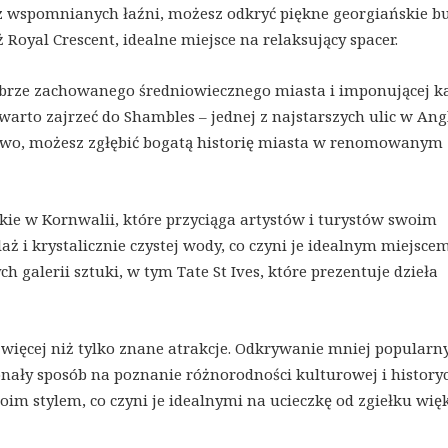
z wspomnianych łaźni, możesz odkryć piękne georgiańskie bu
 Royal Crescent, idealne miejsce na relaksujący spacer.
dobrze zachowanego średniowiecznego miasta i imponującej ka
warto zajrzeć do Shambles – jednej z najstarszych ulic w Angl
kowo, możesz zgłębić bogatą historię miasta w renomowanym
ie w Kornwalii, które przyciąga artystów i turystów swoim
 i krystalicznie czystej wody, co czyni je idealnym miejsce
h galerii sztuki, w tym Tate St Ives, które prezentuje dzieła
więcej niż tylko znane atrakcje. Odkrywanie mniej popularn
skonały sposób na poznanie różnorodności kulturowej i history
woim stylem, co czyni je idealnymi na ucieczkę od zgiełku wię