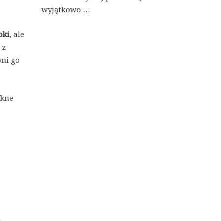
wyjątkowo …
oki
, ale
 z
yni go
ękne
a