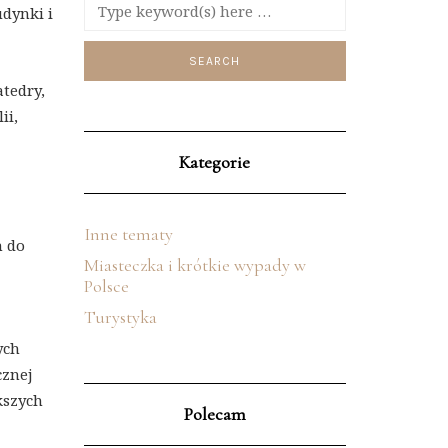
dynki i
tedry,
ii,
Kategorie
Inne tematy
m do
Miasteczka i krótkie wypady w
Polsce
Turystyka
ych
cznej
kszych
Polecam