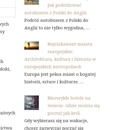
Jak podróżować
autobusem z Polski do Anglii
Podróż autobusem z Polski do
iwych
Anglii to nie tylko wygodna, …
lny
Najciekawsze miasta
europejskie:
Architektura, kultura i historia w
ch
europejskich metropoliach
doki,
Europa jest pełna miast o bogatej
historii, sztuce i kulturze. …
Niezwykłe hotele na
świecie: Gdzie można się
ważnych
poczuć jak król
a
Gdy wybierasz się na wakacje,
zictwa
chcesz zazwyczaj poczuć się