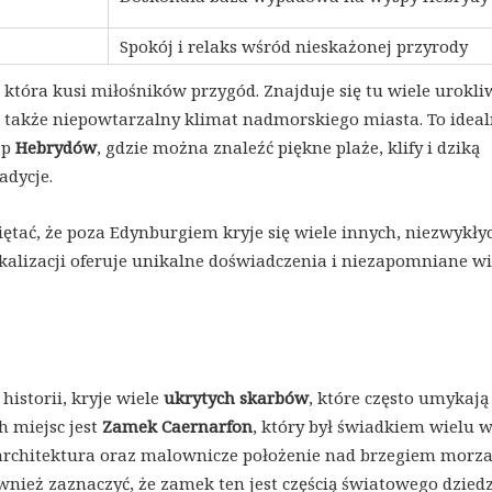
Spokój i relaks wśród nieskażonej przyrody
 która kusi miłośników przygód. Znajduje się tu wiele urokl
a także niepowtarzalny klimat nadmorskiego miasta. To idea
sp
Hebrydów
, gdzie można znaleźć piękne plaże, klify i dziką
adycje.
iętać, że poza Edynburgiem kryje się wiele innych, niezwykły
lokalizacji oferuje unikalne doświadczenia i niezapomniane wi
historii, kryje wiele
ukrytych skarbów
, które często umykają
h miejsc jest
Zamek Caernarfon
, który był świadkiem wielu 
rchitektura oraz malownicze położenie nad brzegiem morz
nież zaznaczyć, że zamek ten jest częścią światowego dzied