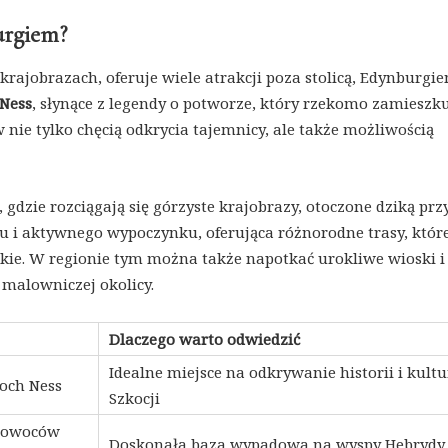
urgiem?
 krajobrazach, oferuje wiele atrakcji poza stolicą, Edynburgie
Ness
, słynące z legendy o potworze, który rzekomo zamieszku
 nie tylko chęcią odkrycia tajemnicy, ale także możliwością
, gdzie rozciągają się górzyste krajobrazy, otoczone dziką prz
gu i aktywnego wypoczynku, oferująca różnorodne trasy, któr
skie. W regionie tym można także napotkać urokliwe wioski i
 malowniczej okolicy.
Dlaczego warto odwiedzić
Idealne miejsce na odkrywanie historii i kultu
Loch Ness
Szkocji
z owoców
Doskonała baza wypadowa na wyspy Hebrydy