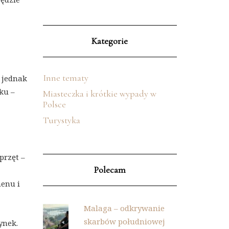
Kategorie
Inne tematy
y jednak
ku –
Miasteczka i krótkie wypady w
Polsce
Turystyka
przęt –
Polecam
menu i
Malaga – odkrywanie
skarbów południowej
ynek.