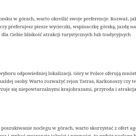
mku w górach, warto określić swoje preferencje. Rozważ, ja
zy preferujesz piesze wycieczki, wspinaczkę górską, jazdę na
la Ciebie bliskość atrakcji turystycznych lub tradycyjnych
 wyboru odpowiedniej lokalizacji. Góry w Polsce oferują mnó
każdej osoby. Warto rozważyć rejon Tatras, Karkonoszy czy t
yzuje się niepowtarzalnymi krajobrazami, przyroda i atrakcj
 poszukiwanie noclegu w górach, warto skorzystać z ofert ag
as i zyskać gwarancję jakości i pewności, że wybór noclegu 