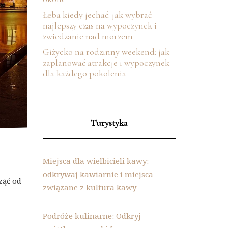
Łeba kiedy jechać: jak wybrać
najlepszy czas na wypoczynek i
zwiedzanie nad morzem
Giżycko na rodzinny weekend: jak
zaplanować atrakcje i wypoczynek
dla każdego pokolenia
Turystyka
Miejsca dla wielbicieli kawy:
odkrywaj kawiarnie i miejsca
ząć od
związane z kultura kawy
Podróże kulinarne: Odkryj