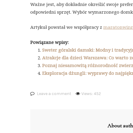
Ważne jest, aby dokładnie określić swoje prefe
odpowiedni sprzęt. Wybór wymarzonego domku
Artykuł powstał we współpracy z
maratonwinni
Powiązane wpisy:
Sweter góralski damski: Modny i tradycy
Atrakcje dla dzieci Warszawa: Co warto z
Poznaj niesamowitą różnorodność zwierz
Eksploracja dżungli: wyprawy do najpięk
Leave a comment
Views: 452
About auth