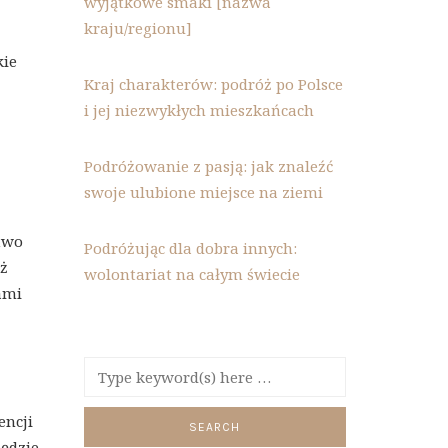
wyjątkowe smaki [nazwa
kraju/regionu]
kie
Kraj charakterów: podróż po Polsce
i jej niezwykłych mieszkańcach
Podróżowanie z pasją: jak znaleźć
swoje ulubione miejsce na ziemi
stwo
Podróżując dla dobra innych:
eż
wolontariat na całym świecie
ami
encji
będzie