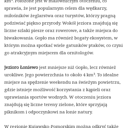
km². Położone jest w malowniczym otoczeniu, co
sprawia, że jest popularnym celem dla wędkarzy,
miłośników żeglarstwa oraz turystów, którzy pragną
podziwiać piękno przyrody. Wokół jeziora znajdują się
liczne szlaki piesze oraz rowerowe, a także miejsca do
biwakowania. Gopło ma również bogaty ekosystem, w
którym można spotkać wiele gatunków ptaków, co czyni
go atrakcyjnym miejscem dla ornitologów.
Jezioro Łoniewo
jest mniejsze niż Gopło, lecz również
urokliwe. Jego powierzchnia to około 4 km². To idealne
miejsce na spędzenie weekendu na świeżym powietrzu,
gdzie istnieje możliwość korzystania z kąpieli oraz
uprawiania sportów wodnych. W otoczeniu jeziora
znajdują się liczne tereny zielone, które sprzyjają
piknikom i odpoczynkowi na łonie natury.
W regionie Kujawsko-Pomorskim można odkryć także