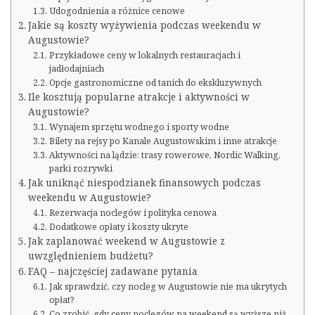
Udogodnienia a różnice cenowe
Jakie są koszty wyżywienia podczas weekendu w
Augustowie?
Przykładowe ceny w lokalnych restauracjach i
jadłodajniach
Opcje gastronomiczne od tanich do ekskluzywnych
Ile kosztują popularne atrakcje i aktywności w
Augustowie?
Wynajem sprzętu wodnego i sporty wodne
Bilety na rejsy po Kanale Augustowskim i inne atrakcje
Aktywności na lądzie: trasy rowerowe, Nordic Walking,
parki rozrywki
Jak uniknąć niespodzianek finansowych podczas
weekendu w Augustowie?
Rezerwacja noclegów i polityka cenowa
Dodatkowe opłaty i koszty ukryte
Jak zaplanować weekend w Augustowie z
uwzględnieniem budżetu?
FAQ – najczęściej zadawane pytania
Jak sprawdzić, czy nocleg w Augustowie nie ma ukrytych
opłat?
Co zrobić, gdy ceny noclegów na weekend są wyższe niż