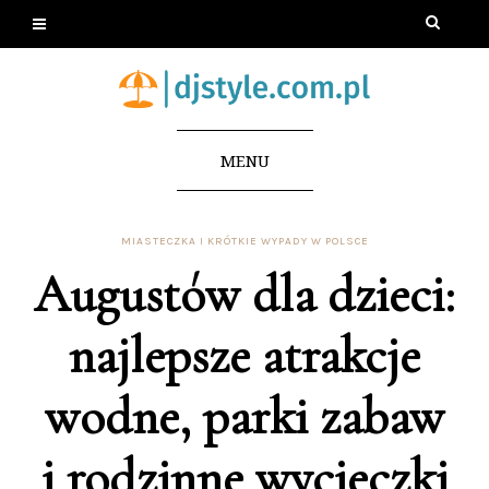
MENU
MIASTECZKA I KRÓTKIE WYPADY W POLSCE
Augustów dla dzieci:
najlepsze atrakcje
wodne, parki zabaw
i rodzinne wycieczki