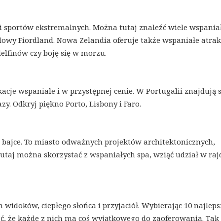
i sportów ekstremalnych. Można tutaj znaleźć wiele wspania
dowy Fiordland. Nowa Zelandia oferuje także wspaniałe atrak
elfinów czy boję się w morzu.
acje wspaniale i w przystępnej cenie. W Portugalii znajdują s
y. Odkryj piękno Porto, Lisbony i Faro.
w bajce. To miasto odważnych projektów architektonicznych,
utaj można skorzystać z wspaniałych spa, wziąć udział w raj
h widoków, ciepłego słońca i przyjaciół. Wybierając 10 najlep
ć, że każde z nich ma coś wyjątkowego do zaoferowania. Tak 