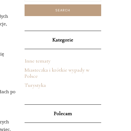
łych
cje,
Kategorie
ię
Inne tematy
Miasteczka i krótkie wypady w
Polsce
Turystyka
dach po
Polecam
szych
więc,