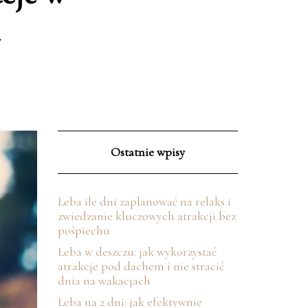
Ostatnie wpisy
Łeba ile dni zaplanować na relaks i
zwiedzanie kluczowych atrakcji bez
pośpiechu
Łeba w deszczu: jak wykorzystać
atrakcje pod dachem i nie stracić
dnia na wakacjach
Łeba na 2 dni: jak efektywnie