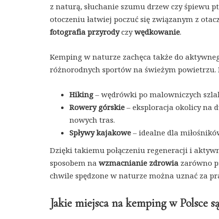
z naturą, słuchanie szumu drzew czy śpiewu pt
otoczeniu łatwiej poczuć się związanym z otac
fotografia przyrody
czy
wędkowanie
.
Kemping w naturze zachęca także do aktywnego
różnorodnych sportów na świeżym powietrzu. 
Hiking
– wędrówki po malowniczych szlak
Rowery górskie
– eksploracja okolicy na 
nowych tras.
Spływy kajakowe
– idealne dla miłośnikó
Dzięki takiemu połączeniu regeneracji i aktywno
sposobem na
wzmacnianie zdrowia
zarówno psy
chwile spędzone w naturze można uznać za pr
Jakie miejsca na kemping w Polsce s