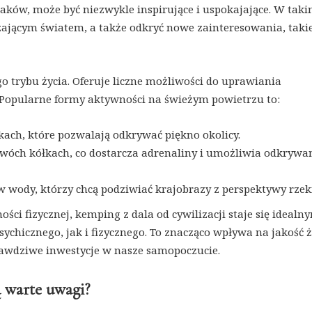
aków, może być niezwykle inspirujące i uspokajające. W tak
zającym światem, a także odkryć nowe zainteresowania, takie
 trybu życia. Oferuje liczne możliwości do uprawiania
Popularne formy aktywności na świeżym powietrzu to:
ach, które pozwalają odkrywać piękno okolicy.
dwóch kółkach, co dostarcza adrenaliny i umożliwia odkrywa
w wody, którzy chcą podziwiać krajobrazy z perspektywy rzeki
ści fizycznej, kemping z dala od cywilizacji staje się idealn
chicznego, jak i fizycznego. To znacząco wpływa na jakość ż
awdziwe inwestycje w nasze samopoczucie.
ą warte uwagi?