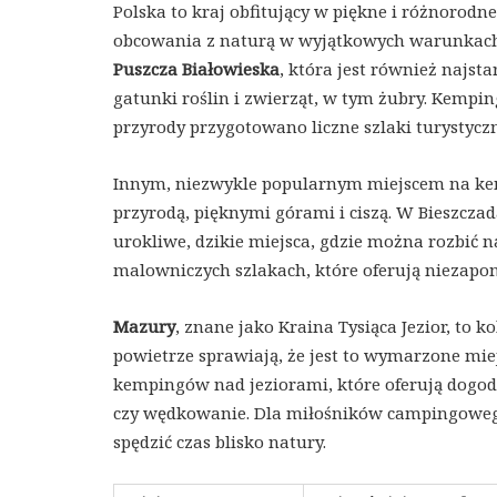
Polska to kraj obfitujący w piękne i różnorodn
obcowania z naturą w wyjątkowych warunkach. 
Puszcza Białowieska
, która jest również najs
gatunki roślin i zwierząt, w tym żubry. Kempi
przyrody przygotowano liczne szlaki turystycz
Innym, niezwykle popularnym miejscem na k
przyrodą, pięknymi górami i ciszą. W Bieszcz
urokliwe, dzikie miejsca, gdzie można rozbić n
malowniczych szlakach, które oferują niezapo
Mazury
, znane jako Kraina Tysiąca Jezior, to 
powietrze sprawiają, że jest to wymarzone mi
kempingów nad jeziorami, które oferują dogod
czy wędkowanie. Dla miłośników campingowego
spędzić czas blisko natury.