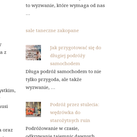
to wyzwanie, które wymaga od nas
…
sale taneczne zakopane
y
Jak przygotować się do
a z
długiej podróży
samochodem
Długa podróż samochodem to nie
tylko przygoda, ale także
wyzwanie, …
ystkim,
w
Podróż przez stulecia:
musi
wędrówka do
starożytnych ruin
Podróżowanie w czasie,
a oraz
odkrywanie tajemnic dawnych