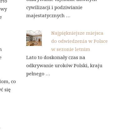
arto
cywilizacji i podziwianie
owy
majestatycznych …
e
Najpiękniejsze miejsca
do odwiedzenia w Polsce
w sezonie letnim
m
Lato to doskonały czas na
e
odkrywanie uroków Polski, kraju
pełnego …
dom, co
ć się
w