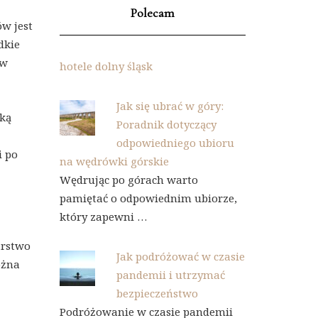
Polecam
w jest
dkie
ów
hotele dolny śląsk
Jak się ubrać w góry:
iką
Poradnik dotyczący
odpowiedniego ubioru
i po
na wędrówki górskie
Wędrując po górach warto
pamiętać o odpowiednim ubiorze,
który zapewni …
arstwo
Jak podróżować w czasie
ożna
pandemii i utrzymać
bezpieczeństwo
Podróżowanie w czasie pandemii