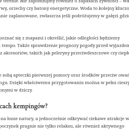
 w terenie. Nie zapomnijmy również o zapasach żywności – w
erwy, orzechy czy batony energetyczne. Woda to kolejny klucz
nnie zaplanowane, zwłaszcza jeśli podróżujemy w gałęzi gdzi
poznać się z mapami i określić, jakie odległości będziemy
i tempo. Także sprawdzenie prognozy pogody przed wyjazde
akcesoriów, takich jak peleryny przeciwdeszczowe czy ciepł
e sobą apteczki pierwszej pomocy oraz środków przeciw owa
ngu. Dzięki właściwemu przygotowaniu można w pełni cieszy
onymi w dziczy.
licach kempingów?
 na łonie natury, a jednocześnie odkrywać ciekawe atrakcje 
ypoczynek pragnie nie tylko relaksu, ale również aktywnego