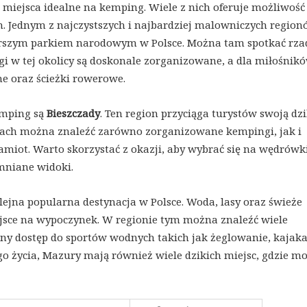
e miejsca idealne na kemping. Wiele z nich oferuje możliwość
Jednym z najczystszych i najbardziej malowniczych regionó
tarszym parkiem narodowym w Polsce. Można tam spotkać rza
ngi w tej okolicy są doskonale zorganizowane, a dla miłośnik
ne oraz ścieżki rowerowe.
emping są
Bieszczady
. Ten region przyciąga turystów swoją dz
adach można znaleźć zarówno zorganizowane kempingi, jak i
amiot. Warto skorzystać z okazji, aby wybrać się na wędrówk
mniane widoki.
kolejna popularna destynacja w Polsce. Woda, lasy oraz świeże
ejsce na wypoczynek. W regionie tym można znaleźć wiele
ny dostęp do sportów wodnych takich jak żeglowanie, kajak
 życia, Mazury mają również wiele dzikich miejsc, gdzie m