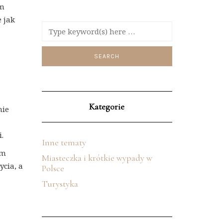
im
 jak
Kategorie
nie
.
Inne tematy
ym
Miasteczka i krótkie wypady w
ycia, a
Polsce
Turystyka