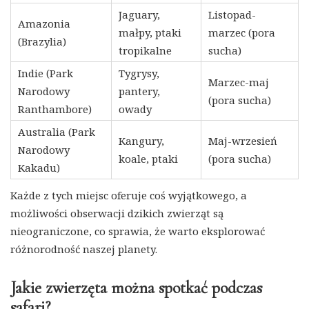
Jaguary,
Listopad-
Amazonia
małpy, ptaki
marzec (pora
(Brazylia)
tropikalne
sucha)
Indie (Park
Tygrysy,
Marzec-maj
Narodowy
pantery,
(pora sucha)
Ranthambore)
owady
Australia (Park
Kangury,
Maj-wrzesień
Narodowy
koale, ptaki
(pora sucha)
Kakadu)
Każde z tych miejsc oferuje coś wyjątkowego, a
możliwości obserwacji dzikich zwierząt są
nieograniczone, co sprawia, że warto eksplorować
różnorodność naszej planety.
Jakie zwierzęta można spotkać podczas
safari?