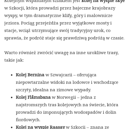
Kolejnym wspaniałym szlakiem jest
kolej na wyspie Skye
w Szkocji, która prowadzi przez bajeczne krajobrazy
wyspy, w tym dramatyczne klify, góry i malownicze
jeziora. Pociąg przejeżdża przez wyjątkowe mosty i
stacje, wciąż utrzymujące swój tradycyjny urok, co
sprawia, że podróż staje się prawdziwą podróżą w czasie.
Warto również zwrócić uwagę na inne urokliwe trasy,
takie jak:
Kolej Bernina
w Szwajcarii – oferująca
niepowtarzalne widoki na lodowce i wschodzące
szczyty, idealna na zimowe wypady.
Kolej Flåmsbana
w Norwegii – jedna z
najstromszych tras kolejowych na świecie, która
prowadzi do imponujących wodospadów i dolin
fiordowych.
Kolej na wyspie Raasay
w Szkocji – znana ze