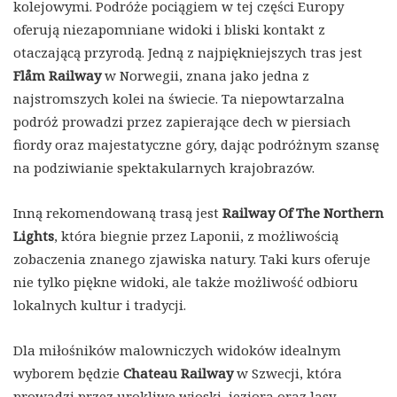
kolejowymi. Podróże pociągiem w tej części Europy
oferują niezapomniane widoki i bliski kontakt z
otaczającą przyrodą. Jedną z najpiękniejszych tras jest
Flåm Railway
w Norwegii, znana jako jedna z
najstromszych kolei na świecie. Ta niepowtarzalna
podróż prowadzi przez zapierające dech w piersiach
fiordy oraz majestatyczne góry, dając podróżnym szansę
na podziwianie spektakularnych krajobrazów.
Inną rekomendowaną trasą jest
Railway Of The Northern
Lights
, która biegnie przez Laponii, z możliwością
zobaczenia znanego zjawiska natury. Taki kurs oferuje
nie tylko piękne widoki, ale także możliwość odbioru
lokalnych kultur i tradycji.
Dla miłośników malowniczych widoków idealnym
wyborem będzie
Chateau Railway
w Szwecji, która
prowadzi przez urokliwe wioski, jeziora oraz lasy