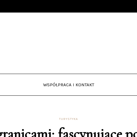
WSPÓŁPRACA I KONTAKT
TURYSTYKA
granicami: fascynujące p