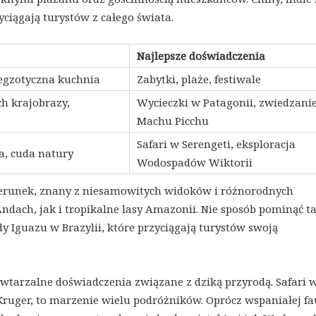
zyciągają turystów z całego świata.
Najlepsze doświadczenia
egzotyczna kuchnia
Zabytki, plaże, festiwale
ch krajobrazy,
Wycieczki w Patagonii, zwiedzani
Machu Picchu
Safari w Serengeti, eksploracja
a, cuda natury
Wodospadów Wiktorii
ierunek, znany z niesamowitych widoków i różnorodnych
ach, jak i tropikalne lasy Amazonii. Nie sposób pominąć t
y Iguazu w Brazylii, które przyciągają turystów swoją
owtarzalne doświadczenia związane z dziką przyrodą. Safari 
Kruger, to marzenie wielu podróżników. Oprócz wspaniałej fa