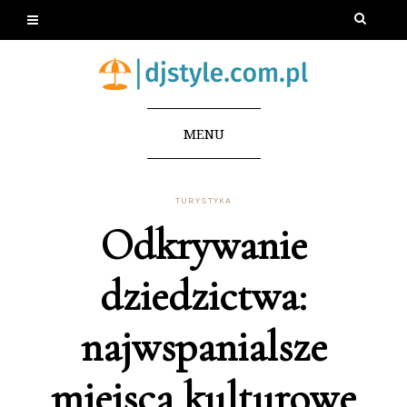
MENU
TURYSTYKA
Odkrywanie
dziedzictwa:
najwspanialsze
miejsca kulturowe