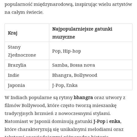
popularność międzynarodową, inspirując wielu artystów
na całym świecie.
Najpopularniejsze gatunki
Kraj
muzyczne
Stany
Pop, Hip-hop
Zjednoczone
Brazylia
Samba, Bossa nova
Indie
Bhangra, Bollywood
Japonia
J-Pop, Enka
W Indiach popularne są rytmy
bhangra
oraz utwory z
filmów Bollywood, które często tworzą mieszankę
tradycyjnych brzmień z nowoczesnymi stylami.
Natomiast w Japonii dominują gatunki
J-Pop
i
enka
,
które charakteryzują się unikalnymi melodiami oraz
tekstami opowiadającymi różnorodne historie.