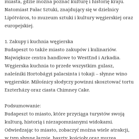
miasta, gdzie można poznać kulturę i historię kraju.
Natomiast Pałac Sztuki, znajdujący się w dzielnicy
Lipótváros, to muzeum sztuki i kultury węgierskiej oraz
europejskiej.
1. Zakupy i kuchnia węgierska
Budapeszt to także miasto zakupów i kulinariów.
Największe centra handlowe to WestEnd i Arkadia.
Węgierska kuchnia to przede wszystkim gulasz,
naleśniki Hortobágyi palacsinta i tokaji – słynne wino
węgierskie. Miłośnicy słodyczy powinni skosztować tortu
Eszterházy oraz ciasta Chimney Cake.
Podsumowanie:
Budapeszt to miasto, które przyciąga turystów swoją
kulturą, historią i niezapomnianymi widokami.
Odwiedzając to miasto, zobaczyć można wiele atrakcji,
w tym słynne łaznie, baszty, kościoły oraz muzea.