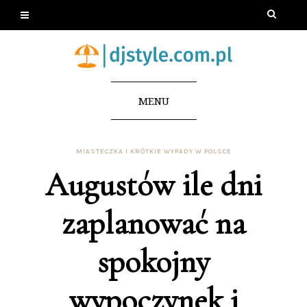
MENU
MIASTECZKA I KRÓTKIE WYPADY W POLSCE
Augustów ile dni
zaplanować na
spokojny
wypoczynek i